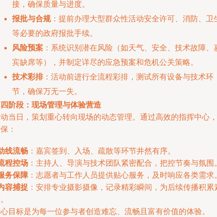
接，确保质量与进度。
报批与合规
：提前办理大型群众性活动安全许可、消防、卫
等必要的政府报批手续。
风险预案
：系统识别潜在风险（如天气、安全、技术故障、
宾缺席等），并制定详尽的应急预案和危机公关策略。
技术彩排
：活动前进行全流程彩排，测试所有设备与技术环
节，确保万无一失。
第四阶段：现场管理与体验营造
活动当日，策划重心转向现场的动态管理。通过高效的指挥中心
确保：
动线流畅
：嘉宾签到、入场、疏散等环节井然有序。
流程控场
：主持人、导演与技术团队紧密配合，把控节奏与氛围
服务保障
：志愿者与工作人员提供贴心服务，及时响应各类需求
内容捕捉
：安排专业摄影摄像，记录精彩瞬间，为后续传播积累
材。
核心目标是为每一位参与者创造难忘、流畅且富有价值的体验。